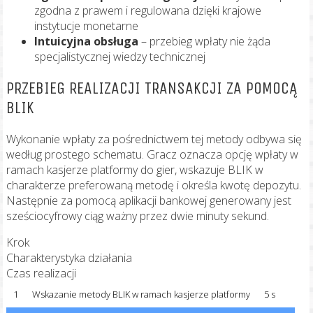
zgodna z prawem i regulowana dzięki krajowe
instytucje monetarne
Intuicyjna obsługa
– przebieg wpłaty nie żąda
specjalistycznej wiedzy technicznej
PRZEBIEG REALIZACJI TRANSAKCJI ZA POMOCĄ
BLIK
Wykonanie wpłaty za pośrednictwem tej metody odbywa się
według prostego schematu. Gracz oznacza opcję wpłaty w
ramach kasjerze platformy do gier, wskazuje BLIK w
charakterze preferowaną metodę i określa kwotę depozytu.
Następnie za pomocą aplikacji bankowej generowany jest
sześciocyfrowy ciąg ważny przez dwie minuty sekund.
Krok
Charakterystyka działania
Czas realizacji
1
Wskazanie metody BLIK w ramach kasjerze platformy
5 s