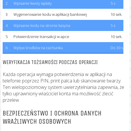
2
Wpisanie kwoty wpłaty
5 s
3
Wygenerowanie kodu w aplikacji bankowej
10 sek.
4
Wpisanie kodu na stronie kasyna
5 s
5
Potwierdzenie transakcji w apce
10 sek.
6
Wpływ środków na rachunku
Do 30 seku
WERYFIKACJA TOŻSAMOŚCI PODCZAS OPERACJI
Każda operacja wymaga potwierdzenia w aplikacji na
telefonie poprzez PIN, print palca lub skanowanie twarzy.
Ten wielopoziomowy system uwierzytelniania zapewnia, że
tylko uprawniony właściciel konta ma możliwość zlecić
przelew.
BEZPIECZEŃSTWO I OCHRONA DANYCH
WRAŻLIWYCH OSOBOWYCH